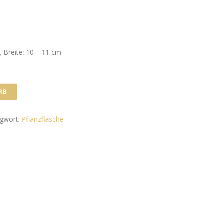
 Breite: 10 – 11 cm
RB
agwort:
Pflanzflasche