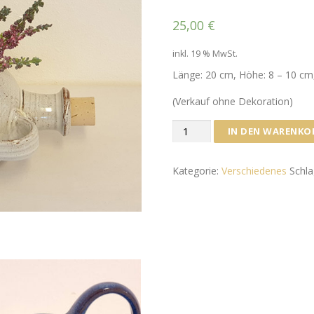
25,00
€
inkl. 19 % MwSt.
Länge: 20 cm, Höhe: 8 – 10 cm,
(Verkauf ohne Dekoration)
Pflanzflasche,
IN DEN WARENKO
1
Öffnung
Kategorie:
Verschiedenes
Schl
/
3
Glasurvarianten
Menge